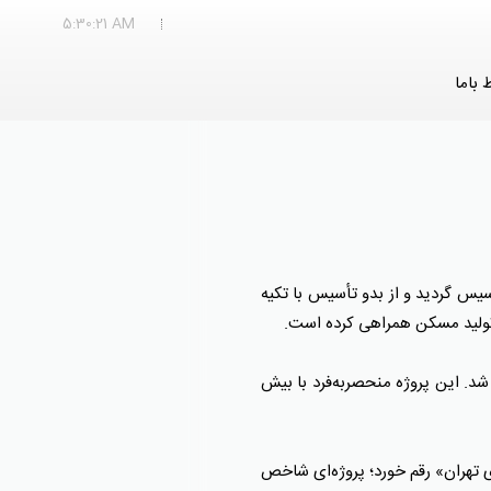
5:30:22 AM
ط باما
ز بعنوان یکی از معتبرترین و با سابقه ترین شرکت‌های فعال در صنعت ساخت‌وساز کشور، در سال ۱۳۴۱ تأسیس گردید و از بدو تأسیس با تکیه
 تولید مسکن همراهی کرده است.
خزر برداشته شد. این پروژه منحصر‌به‌فرد با بیش
۱ با مشارکت در احداث «هتل بزرگ آزادی تهران» رقم خورد؛ پروژه‌ای شاخص