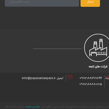
شرکت های تابعه
یاد
982188798244+
ایمیل: info@payasamanpars.ir
982188880225+
ی و معنوی این وب سایت به صنایع پایا سامان پارس تعلق دارد
طراحی سایت
از ویرا سامانه رهام